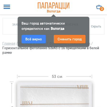
0
Вологда
Ваш город автоматически
ЗАКАЗ МОЖНО ЗАБРАТЬ В 10 ФОТОЦЕНТРАХ
Скрыть
определился как
ПАПАРАЦЦИ
Вологда
Всё верно
Сменить город
Главная
/
Постеры и рамки
/
Фотопанно с прищепками
/
Горизонтальное фотопанно 53х43 с 16 прищепками в белой
рамке