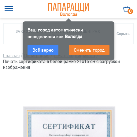
0
Вологда
Ваш город автоматически
ЗАКАЗ МОЖНО ЗАБРАТЬ В 10 ФОТОЦЕНТРАХ
Скрыть
определился как
ПАПАРАЦЦИ
Вологда
Всё верно
Сменить город
Главная
/
Полиграфия
/
Печать сертификата
/
Печать сертификата в белой рамке 21х15 см с загрузкой
изображения