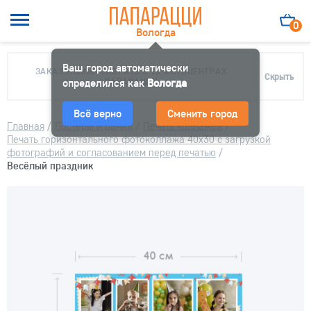
0
Вологда
Ваш город автоматически
ЗАКАЗ МОЖНО ЗАБРАТЬ В 10 ФОТОЦЕНТРАХ
Скрыть
определился как
ПАПАРАЦЦИ
Вологда
Всё верно
Сменить город
Главная
/
Постеры и рамки
/
Печать коллажей
/
Печать горизонтального фотоколлажа 40х30 с загрузкой
фотографий и согласованием перед печатью
/
Весёлый праздник