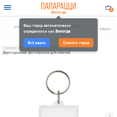
0
Вологда
Ваш город автоматически
ЗАКАЗ МОЖНО ЗАБРАТЬ В 10 ФОТОЦЕНТРАХ
Скрыть
определился как
ПАПАРАЦЦИ
Вологда
Всё верно
Сменить город
Главная
/
Фотосувениры
/
Печать на брелках
/
Двусторонний фотобрелок для ключей