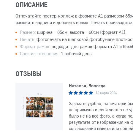
ОПИСАНИЕ
Отпечатайте постер-коллаж в формате А1 размером 85х6
изменить надписи и добавить новые. Печать производит
Размер:
ширина – 85см, высота – 60см (формат А1).
Печать:
фотопечать на шёлковой фотобумаге плотност
Формат рамок:
подходит для рамок формата А1 и 85х6
Срок изготовления:
1 рабочий день.
ОТЗЫВЫ
Наталья, Вологда
16 марта 2026
Заказать удобно, напечатали бы
не привычно и если честно не у
было не на всё фото, а когда п
результате от изображения на ф
согласовании макета или общей 