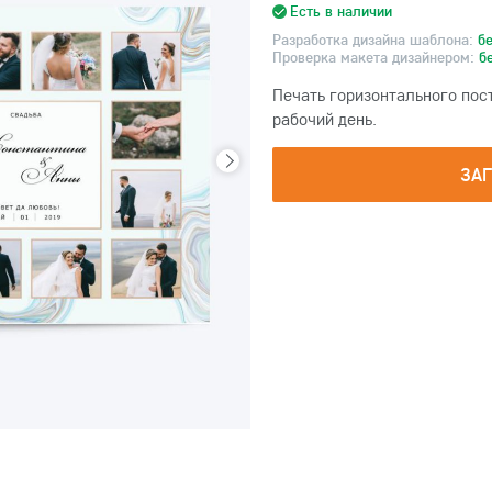
Есть в наличии
Разработка дизайна шаблона:
б
Проверка макета дизайнером:
б
Печать горизонтального пос
рабочий день.
ЗА