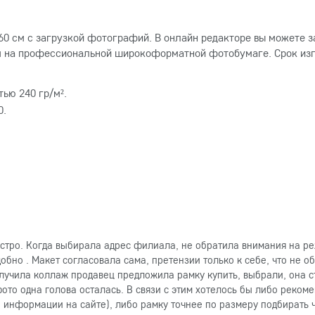
0 см с загрузкой фотографий. В онлайн редакторе вы можете з
ся на профессиональной широкоформатной фотобумаге. Срок изго
ью 240 гр/м².
0.
стро. Когда выбирала адрес филиала, не обратила внимания на ре
добно . Макет согласовала сама, претензии только к себе, что не
олучила коллаж продавец предложила рамку купить, выбрали, она с
ото одна голова осталась. В связи с этим хотелось бы либо реко
информации на сайте), либо рамку точнее по размеру подбирать ч