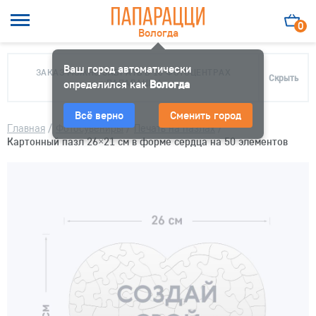
0
Вологда
Ваш город автоматически
ЗАКАЗ МОЖНО ЗАБРАТЬ В 10 ФОТОЦЕНТРАХ
Скрыть
определился как
ПАПАРАЦЦИ
Вологда
Всё верно
Сменить город
Главная
/
Фотосувениры
/
Печать на пазлах
/
Картонный пазл 26×21 см в форме сердца на 50 элементов