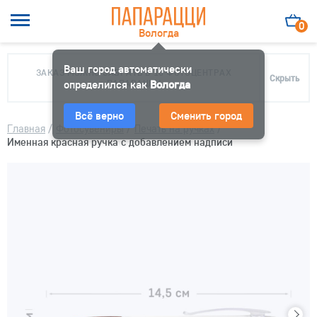
0
Вологда
Ваш город автоматически
ЗАКАЗ МОЖНО ЗАБРАТЬ В 10 ФОТОЦЕНТРАХ
Скрыть
определился как
ПАПАРАЦЦИ
Вологда
Всё верно
Сменить город
Главная
/
Фотосувениры
/
Печать на ручках
/
Именная красная ручка с добавлением надписи