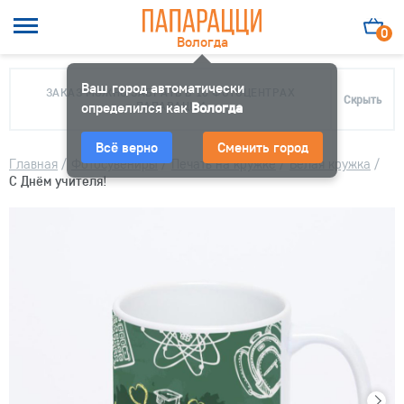
0
Вологда
Ваш город автоматически
ЗАКАЗ МОЖНО ЗАБРАТЬ В 10 ФОТОЦЕНТРАХ
Скрыть
определился как
ПАПАРАЦЦИ
Вологда
Всё верно
Сменить город
Главная
/
Фотосувениры
/
Печать на кружке
/
Белая кружка
/
С Днём учителя!