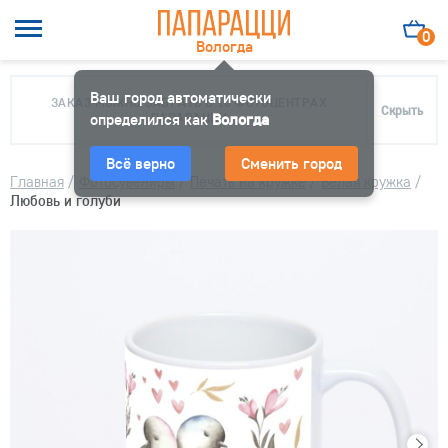
0
Вологда
Ваш город автоматически
ЗАКАЗ МОЖНО ЗАБРАТЬ В 10 ФОТОЦЕНТРАХ
Скрыть
определился как
ПАПАРАЦЦИ
Вологда
Всё верно
Сменить город
Главная
/
Фотосувениры
/
Печать на кружке
/
Белая кружка
/
Любовь и голуби