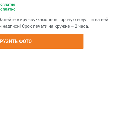
есплатно
есплатно
Налейте в кружку-хамелеон горячую воду – и на ней
надписи! Срок печати на кружке – 2 часа.
ГРУЗИТЬ ФОТО