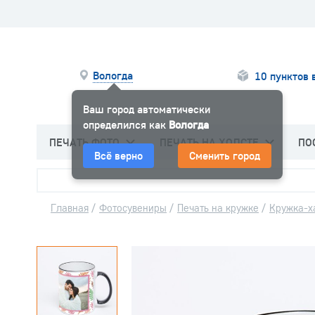
Вологда
10 пунктов 
Ваш город автоматически
определился как
Вологда
ПЕЧАТЬ ФОТО
ПЕЧАТЬ НА ХОЛСТЕ
ПО
Всё верно
Сменить город
Главная
/
Фотосувениры
/
Печать на кружке
/
Кружка-х