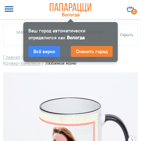
0
Вологда
Ваш город автоматически
ЗАКАЗ МОЖНО ЗАБРАТЬ В 10 ФОТОЦЕНТРАХ
Скрыть
определился как
ПАПАРАЦЦИ
Вологда
Всё верно
Сменить город
Главная
/
Фотосувениры
/
Печать на кружке
/
Кружка-хамелеон
/
Любимой маме