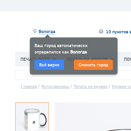
Вологда
10 пунктов 
Ваш город автоматически
определился как
Вологда
ПЕЧАТЬ ФОТО
ПЕЧАТЬ НА ХОЛСТЕ
ПО
Всё верно
Сменить город
Главная
/
Фотосувениры
/
Печать на кружке
/
Кружка-х