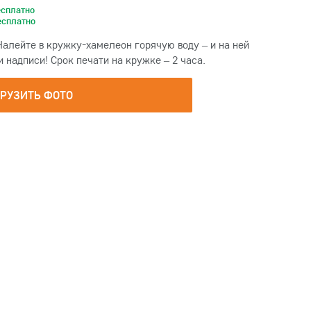
есплатно
есплатно
Налейте в кружку-хамелеон горячую воду – и на ней
надписи! Срок печати на кружке – 2 часа.
ГРУЗИТЬ ФОТО