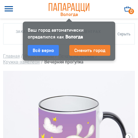
0
Вологда
Ваш город автоматически
ЗАКАЗ МОЖНО ЗАБРАТЬ В 10 ФОТОЦЕНТРАХ
Скрыть
определился как
ПАПАРАЦЦИ
Вологда
Всё верно
Сменить город
Главная
/
Фотосувениры
/
Печать на кружке
/
Кружка-хамелеон
/
Вечерняя прогулка