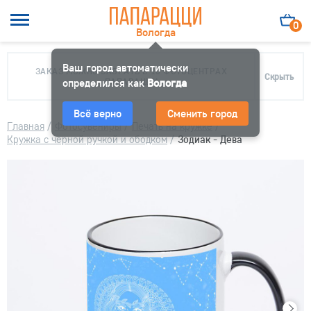
0
Вологда
Ваш город автоматически
ЗАКАЗ МОЖНО ЗАБРАТЬ В 10 ФОТОЦЕНТРАХ
Скрыть
определился как
ПАПАРАЦЦИ
Вологда
Всё верно
Сменить город
Главная
/
Фотосувениры
/
Печать на кружке
/
Кружка с черной ручкой и ободком
/
Зодиак - Дева