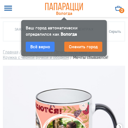
0
Вологда
Ваш город автоматически
ЗАКАЗ МОЖНО ЗАБРАТЬ В 10 ФОТОЦЕНТРАХ
Скрыть
определился как
ПАПАРАЦЦИ
Вологда
Всё верно
Сменить город
Главная
/
Фотосувениры
/
Печать на кружке
/
Кружка с черной ручкой и ободком
/
Мечты сбываются!