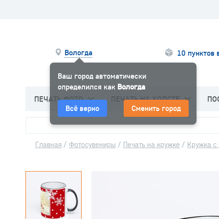
Вологда
10 пунктов 
Ваш город автоматически
определился как
Вологда
ПЕЧАТЬ ФОТО
ПЕЧАТЬ НА ХОЛСТЕ
ПО
Всё верно
Сменить город
Главная
/
Фотосувениры
/
Печать на кружке
/
Кружка с 