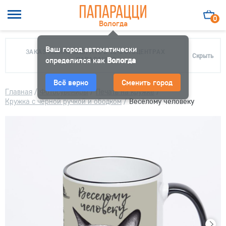
0
Вологда
Ваш город автоматически
ЗАКАЗ МОЖНО ЗАБРАТЬ В 10 ФОТОЦЕНТРАХ
Скрыть
определился как
ПАПАРАЦЦИ
Вологда
Всё верно
Сменить город
Главная
/
Фотосувениры
/
Печать на кружке
/
Кружка с черной ручкой и ободком
/
Весёлому человеку