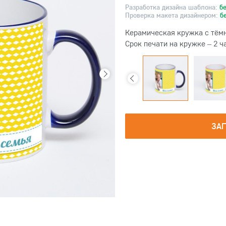
Разработка дизайна шаблона:
б
Проверка макета дизайнером:
б
Керамическая кружка с тёмн
Срок печати на кружке – 2 ч
ЗА