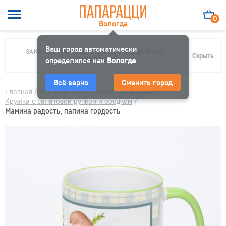
0
Вологда
Ваш город автоматически
ЗАКАЗ МОЖНО ЗАБРАТЬ В 10 ФОТОЦЕНТРАХ
Скрыть
определился как
ПАПАРАЦЦИ
Вологда
Всё верно
Сменить город
Главная
/
Фотосувениры
/
Печать на кружке
/
Кружка с салатовой ручкой и ободком
/
Мамина радость, папина гордость