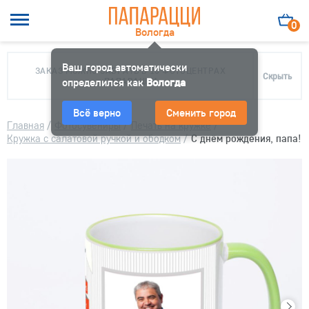
0
Вологда
Ваш город автоматически
ЗАКАЗ МОЖНО ЗАБРАТЬ В 10 ФОТОЦЕНТРАХ
Скрыть
определился как
ПАПАРАЦЦИ
Вологда
Всё верно
Сменить город
Главная
/
Фотосувениры
/
Печать на кружке
/
Кружка с салатовой ручкой и ободком
/
С днём рождения, папа!