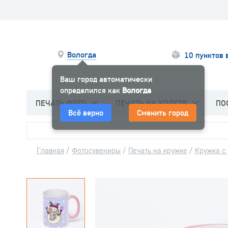
Вологда
10 пунктов 
Ваш город автоматически
определился как
Вологда
ПЕЧАТЬ ФОТО
ПЕЧАТЬ НА ХОЛСТЕ
ПО
Всё верно
Сменить город
Главная
/
Фотосувениры
/
Печать на кружке
/
Кружка с 