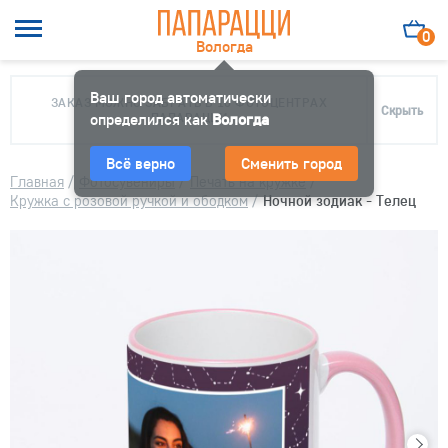
0
Вологда
Ваш город автоматически
ЗАКАЗ МОЖНО ЗАБРАТЬ В 10 ФОТОЦЕНТРАХ
Скрыть
определился как
ПАПАРАЦЦИ
Вологда
Всё верно
Сменить город
Главная
/
Фотосувениры
/
Печать на кружке
/
Кружка с розовой ручкой и ободком
/
Ночной зодиак - Телец