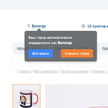
Вологда
10 пунктов 
Ваш город автоматически
определился как
Вологда
ПЕЧАТЬ ФОТО
ПЕЧАТЬ НА ХОЛСТЕ
ПО
Всё верно
Сменить город
Главная
/
Фотосувениры
/
Печать на кружке
/
Кружка с 