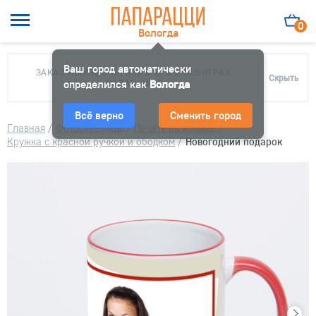
0
Вологда
Ваш город автоматически
ЗАКАЗ МОЖНО ЗАБРАТЬ В 10 ФОТОЦЕНТРАХ
Скрыть
определился как
ПАПАРАЦЦИ
Вологда
Всё верно
Сменить город
Главная
/
Фотосувениры
/
Печать на кружке
/
Кружка с красной ручкой и ободком
/
Новогодний подарок