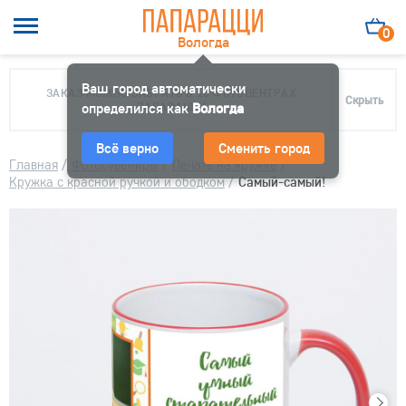
0
Вологда
Ваш город автоматически
ЗАКАЗ МОЖНО ЗАБРАТЬ В 10 ФОТОЦЕНТРАХ
Скрыть
определился как
ПАПАРАЦЦИ
Вологда
Всё верно
Сменить город
Главная
/
Фотосувениры
/
Печать на кружке
/
Кружка с красной ручкой и ободком
/
Самый-самый!