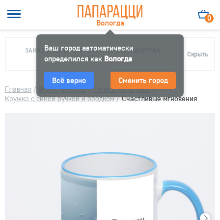
0
Вологда
Ваш город автоматически
ЗАКАЗ МОЖНО ЗАБРАТЬ В 10 ФОТОЦЕНТРАХ
Скрыть
определился как
ПАПАРАЦЦИ
Вологда
Всё верно
Сменить город
Главная
/
Фотосувениры
/
Печать на кружке
/
Кружка с синей ручкой и ободком
/
Счастливые мгновения