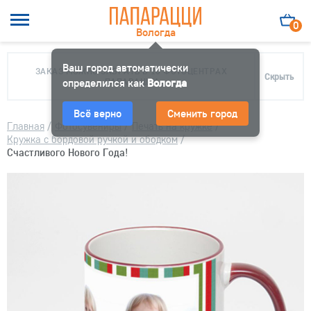
0
Вологда
Ваш город автоматически
ЗАКАЗ МОЖНО ЗАБРАТЬ В 10 ФОТОЦЕНТРАХ
Скрыть
определился как
ПАПАРАЦЦИ
Вологда
Всё верно
Сменить город
Главная
/
Фотосувениры
/
Печать на кружке
/
Кружка с бордовой ручкой и ободком
/
Счастливого Нового Года!