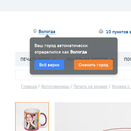
Вологда
10 пунктов 
Ваш город автоматически
определился как
Вологда
ПЕЧАТЬ ФОТО
ПЕЧАТЬ НА ХОЛСТЕ
ПО
Всё верно
Сменить город
Главная
/
Фотосувениры
/
Печать на кружке
/
Кружка с