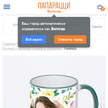
0
Вологда
Ваш город автоматически
ЗАКАЗ МОЖНО ЗАБРАТЬ В 10 ФОТОЦЕНТРАХ
Скрыть
определился как
ПАПАРАЦЦИ
Вологда
Всё верно
Сменить город
Главная
/
Фотосувениры
/
Печать на кружке
/
Кружка с зеленой ручкой и ободком
/
Танюша