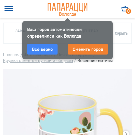
0
Вологда
Ваш город автоматически
ЗАКАЗ МОЖНО ЗАБРАТЬ В 10 ФОТОЦЕНТРАХ
Скрыть
определился как
ПАПАРАЦЦИ
Вологда
Всё верно
Сменить город
Главная
/
Фотосувениры
/
Печать на кружке
/
Кружка с желтой ручкой и ободком
/
Весенние мотивы