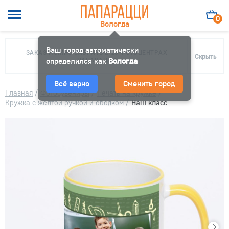
0
Вологда
Ваш город автоматически
ЗАКАЗ МОЖНО ЗАБРАТЬ В 10 ФОТОЦЕНТРАХ
Скрыть
определился как
ПАПАРАЦЦИ
Вологда
Всё верно
Сменить город
Главная
/
Фотосувениры
/
Печать на кружке
/
Кружка с желтой ручкой и ободком
/
Наш класс