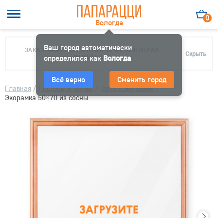
0
Вологда
Ваш город автоматически
ЗАКАЗ МОЖНО ЗАБРАТЬ В 10 ФОТОЦЕНТРАХ
Скрыть
определился как
ПАПАРАЦЦИ
Вологда
Всё верно
Сменить город
Главная
/
Постеры и рамки
/
Фото в экорамке
/
Экорамка 50×70 из сосны