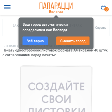
0
Вологда
Ваш город автоматически
ЗАКАЗ МОЖНО ЗАБРАТЬ В 10 ФОТОЦЕНТРАХ
Скрыть
определился как
ПАПАРАЦЦИ
Вологда
Всё верно
Сменить город
Главная
/
Полиграфия
/
Печать листовок
/
Печать односторонних листовок формата А4 тиражом 40 штук
с согласованием перед печатью