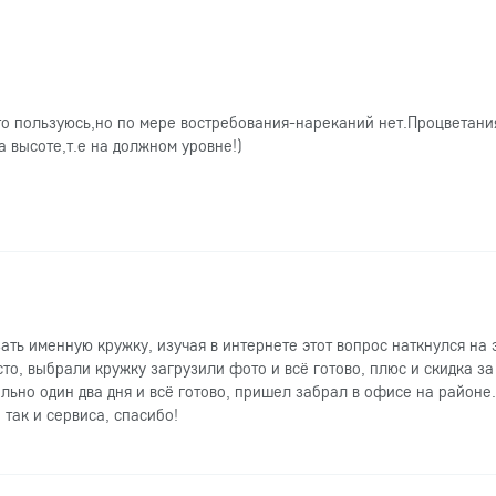
то пользуюсь,но по мере востребования-нареканий нет.Процветани
 высоте,т.е на должном уровне!)
зать именную кружку, изучая в интернете этот вопрос наткнулся на 
сто, выбрали кружку загрузили фото и всё готово, плюс и скидка за
ально один два дня и всё готово, пришел забрал в офисе на районе.
 так и сервиса, спасибо!