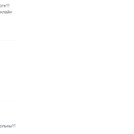
ге!!!
онлайн
ольны!!!