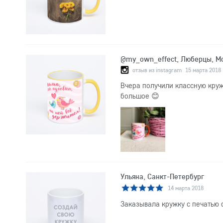
@my_own_effect, Люберцы, Мо
отзыв из instagram
15 марта 2018
Вчера получили классную кружк
большое 😊
Ульяна, Санкт-Петербург
14 марта 2018
Заказывала кружку с печатью 