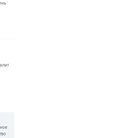
ень
алит
нное
тво