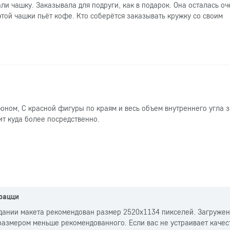
ли чашку. Заказывала для подруги, как в подарок. Она осталась оч
этой чашки пьёт кофе. Кто соберётся заказывать кружку со своим
ном, С красной фигуры по краям и весь объем внутреннего угла з
ит куда более посредственно.
рацци
дании макета рекомендован размер 2520x1134 пикселей. Загруже
азмером меньше рекомендованного. Если вас не устраивает качес