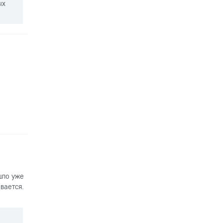
ых
шло уже
вается.