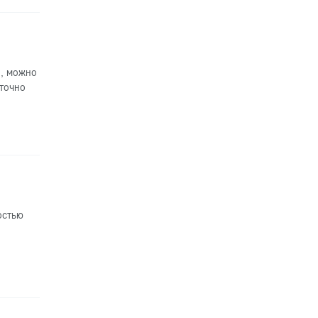
, можно
точно
остью