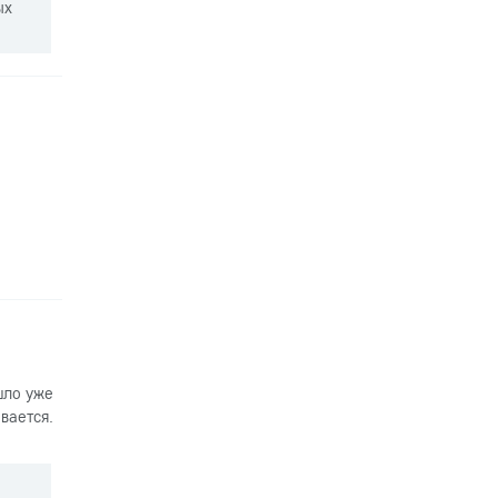
ых
шло уже
вается.