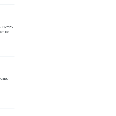
, можно
точно
остью