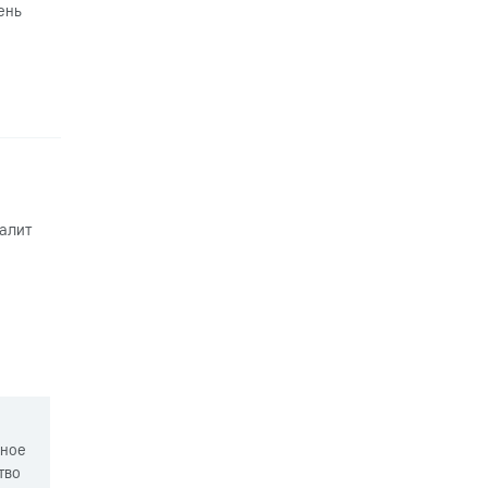
ень
алит
нное
тво