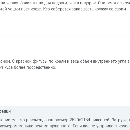
ли чашку. Заказывала для подруги, как в подарок. Она осталась оч
этой чашки пьёт кофе. Кто соберётся заказывать кружку со своим
ном, С красной фигуры по краям и весь объем внутреннего угла з
ит куда более посредственно.
рацци
дании макета рекомендован размер 2520x1134 пикселей. Загруже
азмером меньше рекомендованного. Если вас не устраивает качес